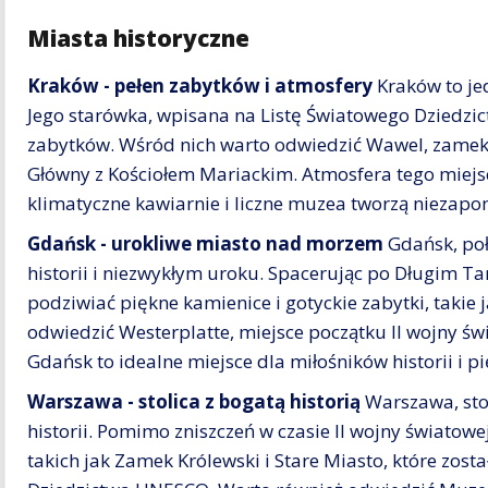
Miasta historyczne
Kraków - pełen zabytków i atmosfery
Kraków to jed
Jego starówka, wpisana na Listę Światowego Dzied
zabytków. Wśród nich warto odwiedzić Wawel, zamek k
Główny z Kościołem Mariackim. Atmosfera tego miejsca
klimatyczne kawiarnie i liczne muzea tworzą niezapo
Gdańsk - urokliwe miasto nad morzem
Gdańsk, poł
historii i niezwykłym uroku. Spacerując po Długim Ta
podziwiać piękne kamienice i gotyckie zabytki, takie
odwiedzić Westerplatte, miejsce początku II wojny ś
Gdańsk to idealne miejsce dla miłośników historii i 
Warszawa - stolica z bogatą historią
Warszawa, stol
historii. Pomimo zniszczeń w czasie II wojny światow
takich jak Zamek Królewski i Stare Miasto, które zost