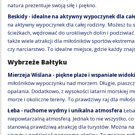
natura prezentuje swoją siłę i piękno.
Beskidy - idealne na aktywny wypoczynek dla całe
na aktywny wypoczynek dla całej rodziny. Możesz tu
ścieżkach, wędrować do urokliwych dolin i podziwiać
także wiele atrakcji dla miłośników sportów ekstrema
czy narciarstwo. To idealne miejsce, gdzie każdy znajd
Wybrzeże Bałtyku
Mierzeja Wiślana - piękne plaże i wspaniałe widok
miłośników wypoczynku nad morzem. Długie, piaszczys
opalania. Dodatkowo, z wysokości latarni morskiej 
morze i okoliczne tereny. To prawdziwy raj dla miłoś
Łeba - ruchome wydmy i unikalna atmosfera
Łeba 
niepowtarzalną atmosferą. Jednak to nie wszystko,
stanowią prawdziwą atrakcję dla turystów. Można na
szczyty i podziwiać panoramę okolicy. To miejsce pe