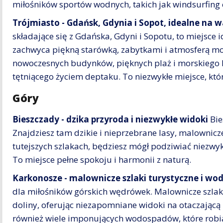
miłośników sportów wodnych, takich jak windsurfing c
Trójmiasto - Gdańsk, Gdynia i Sopot, idealne na
składające się z Gdańska, Gdyni i Sopotu, to miejsc
zachwyca piękną starówką, zabytkami i atmosferą mor
nowoczesnych budynków, pięknych plaż i morskiego kl
tętniącego życiem deptaku. To niezwykłe miejsce, któr
Góry
Bieszczady - dzika przyroda i niezwykłe widoki
Bie
Znajdziesz tam dzikie i nieprzebrane lasy, malownicze
tutejszych szlakach, będziesz mógł podziwiać niezwy
To miejsce pełne spokoju i harmonii z naturą.
Karkonosze - malownicze szlaki turystyczne i wo
dla miłośników górskich wędrówek. Malownicze szlaki
doliny, oferując niezapomniane widoki na otaczającą
również wiele imponujących wodospadów, które robią