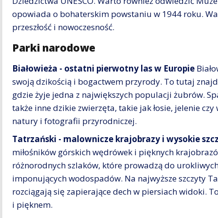
Dziedzictwa UNESCO. Warto również odwiedzić Muze
opowiada o bohaterskim powstaniu w 1944 roku. Wars
przeszłość i nowoczesność.
Parki narodowe
Białowieża - ostatni pierwotny las w Europie
Biało
swoją dzikością i bogactwem przyrody. To tutaj znajdu
gdzie żyje jedna z największych populacji żubrów. S
także inne dzikie zwierzęta, takie jak łosie, jelenie cz
natury i fotografii przyrodniczej.
Tatrzański - malownicze krajobrazy i wysokie szc
miłośników górskich wędrówek i pięknych krajobrazó
różnorodnych szlaków, które prowadzą do urokliwych d
imponujących wodospadów. Na najwyższe szczyty Tatr
rozciągają się zapierające dech w piersiach widoki. T
i pięknem.