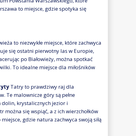
um Powstania Warszawskiego, które
zawa to miejsce, gdzie spotyka się
wieża to niezwykłe miejsce, które zachwyca
je się ostatni pierwotny las w Europie,
pacerując po Białowieży, można spotkać
y wilki. To idealne miejsce dla miłośników
zyty
Tatry to prawdziwy raj dla
w. Te malownicze góry są pełne
olin, krystalicznych jezior i
 można się wspiąć, a z ich wierzchołków
o miejsce, gdzie natura zachwyca swoją siłą