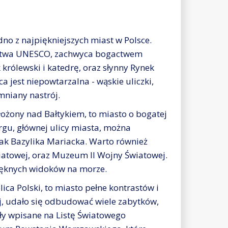
no z najpiękniejszych miast w Polsce.
zictwa UNESCO, zachwyca bogactwem
rólewski i katedrę, oraz słynny Rynek
 jest niepowtarzalna - wąskie uliczki,
mniany nastrój.
ożony nad Bałtykiem, to miasto o bogatej
rgu, głównej ulicy miasta, można
 jak Bazylika Mariacka. Warto również
wiatowej, oraz Muzeum II Wojny Światowej.
pięknych widoków na morze.
ica Polski, to miasto pełne kontrastów i
ej, udało się odbudować wiele zabytków,
ały wpisane na Listę Światowego