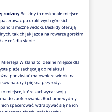
j rodziny
Beskidy to doskonałe miejsce
 spacerować po urokliwych górskich
 panoramiczne widoki. Beskidy oferują
lnych, takich jak jazda na rowerze górskim
zie coś dla siebie.
i
Mierzeja Wiślana to idealne miejsce dla
te plaże zachęcają do relaksu i
można podziwiać malownicze widoki na
ników natury i piękna przyrody.
to miejsce, które zachwyca swoją
 co ma do zaoferowania. Ruchome wydmy
 nich spacerować, wdrapywać się na ich
łne niesamowitych krajobrazów i