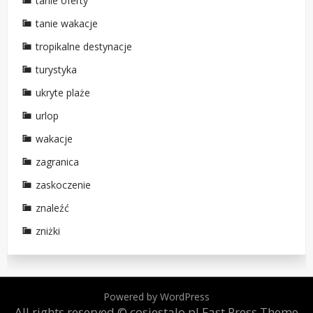
tanie oferty
tanie wakacje
tropikalne destynacje
turystyka
ukryte plaże
urlop
wakacje
zagranica
zaskoczenie
znaleźć
zniżki
Powered by WordPress
All rights reserved © cosiestalo.pl
Fast Press Theme