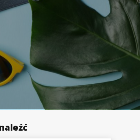
naleźć