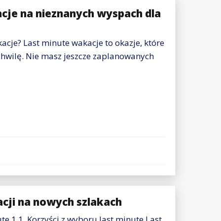
cje na nieznanych wyspach dla
acje? Last minute wakacje to okazje, które
 chwilę. Nie masz jeszcze zaplanowanych
acji na nowych szlakach
e 1.1. Korzyści z wyboru last minute Last