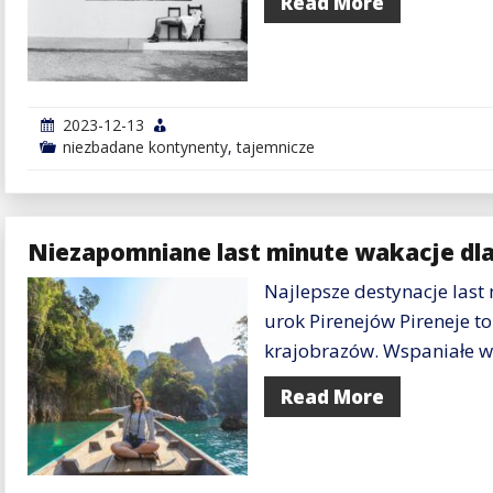
Read More
2023-12-13
niezbadane kontynenty
,
tajemnicze
Niezapomniane last minute wakacje dl
Najlepsze destynacje last
urok Pirenejów Pireneje t
krajobrazów. Wspaniałe wi
Read More