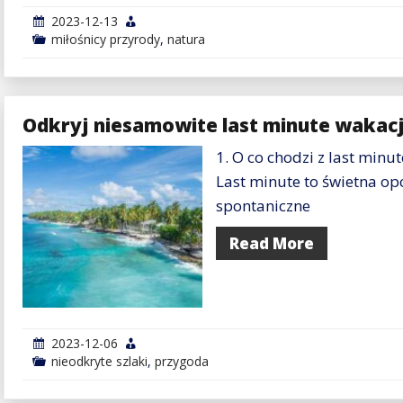
2023-12-13
miłośnicy przyrody
,
natura
Odkryj niesamowite last minute wakacj
1. O co chodzi z last minu
Last minute to świetna opc
spontaniczne
Read More
2023-12-06
nieodkryte szlaki
,
przygoda