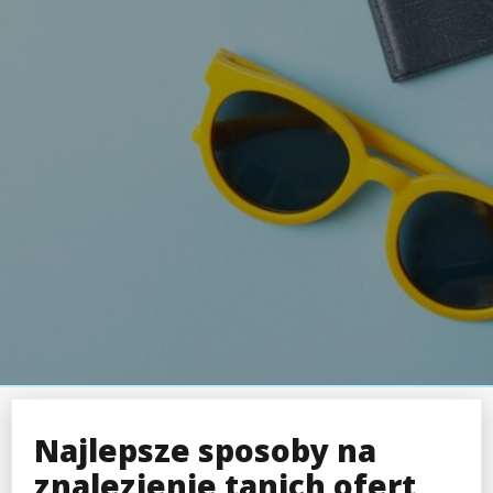
Najlepsze sposoby na
znalezienie tanich ofert