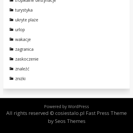
tropikalne destynacje
turystyka
ukryte plaże
urlop
wakacje
zagranica
zaskoczenie
znaleźć
zniżki
Powered by WordPress
All rights reserved © cosiestalo.pl
Fast Press Theme
by Seos Themes