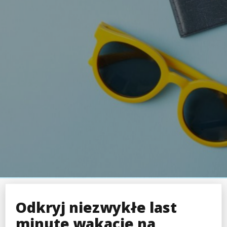
Odkryj niezwykłe last
minute wakacje na