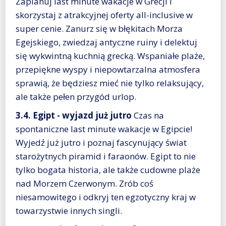
Zaplanuj last minute wakacje w Grecji i
skorzystaj z atrakcyjnej oferty all-inclusive w
super cenie. Zanurz się w błękitach Morza
Egejskiego, zwiedzaj antyczne ruiny i delektuj
się wykwintną kuchnią grecką. Wspaniałe plaże,
przepiękne wyspy i niepowtarzalna atmosfera
sprawią, że będziesz mieć nie tylko relaksujący,
ale także pełen przygód urlop.
3.4. Egipt - wyjazd już jutro
Czas na
spontaniczne last minute wakacje w Egipcie!
Wyjedź już jutro i poznaj fascynujący świat
starożytnych piramid i faraonów. Egipt to nie
tylko bogata historia, ale także cudowne plaże
nad Morzem Czerwonym. Zrób coś
niesamowitego i odkryj ten egzotyczny kraj w
towarzystwie innych singli.