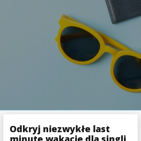
Odkryj niezwykłe last
minute wakacje dla singli