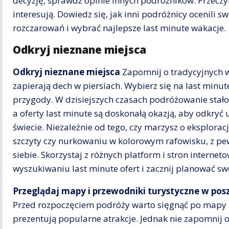
decyzję, sprawdź opinie innych podróżników. Przeczyta
interesują. Dowiedz się, jak inni podróżnicy ocenili 
rozczarowań i wybrać najlepsze last minute wakacje.
Odkryj nieznane miejsca
Odkryj nieznane miejsca
Zapomnij o tradycyjnych w
zapierają dech w piersiach. Wybierz się na last minu
przygody. W dzisiejszych czasach podróżowanie stało s
a oferty last minute są doskonałą okazją, aby odkryć 
świecie. Niezależnie od tego, czy marzysz o eksploracj
szczyty czy nurkowaniu w kolorowym rafowisku, z pew
siebie. Skorzystaj z różnych platform i stron interneto
wyszukiwaniu last minute ofert i zacznij planować s
Przeglądaj mapy i przewodniki turystyczne w pos
Przed rozpoczęciem podróży warto sięgnąć po mapy i 
prezentują popularne atrakcje. Jednak nie zapomnij o