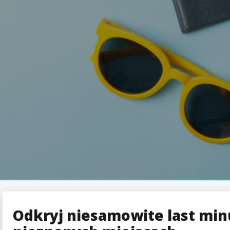
Odkryj niesamowite last mi