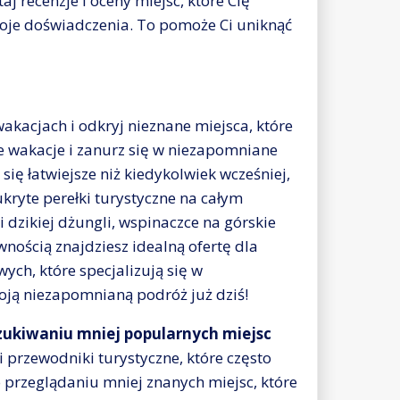
j recenzje i oceny miejsc, które Cię
swoje doświadczenia. To pomoże Ci uniknąć
akacjach i odkryj nieznane miejsca, które
te wakacje i zanurz się w niezapomniane
ię łatwiejsze niż kiedykolwiek wcześniej,
ukryte perełki turystyczne na całym
i dzikiej dżungli, wspinaczce na górskie
nością znajdziesz idealną ofertę dla
wych, które specjalizują się w
woją niezapomnianą podróż już dziś!
zukiwaniu mniej popularnych miejsc
przewodniki turystyczne, które często
 przeglądaniu mniej znanych miejsc, które